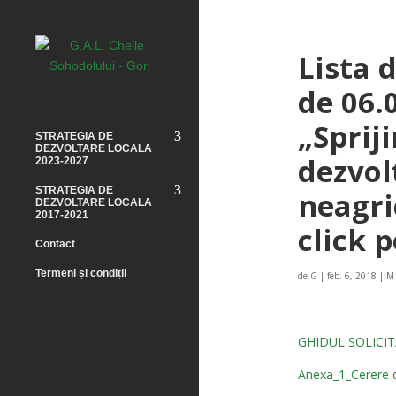
Lista 
de 06.
„Spriji
STRATEGIA DE
DEZVOLTARE LOCALA
dezvol
2023-2027
STRATEGIA DE
neagri
DEZVOLTARE LOCALA
2017-2021
click 
Contact
Termeni și condiții
de
G
|
feb. 6, 2018
|
M 
GHIDUL SOLICIT
Anexa_1_Cerere d