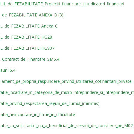
L_de_FEZABILITATE_Proiectii_financiare_si_indicatori_financiari
_de_FEZABILITATE_ANEXA_B (3)
L_de_FEZABILITATE_Anexa_C
L_de_FEZABILITATE_HG28
L_de_FEZABILITATE_HG907
_Contract_de_Finantare_SM6.4
urii 6.4
ament_pe_propria_raspundere_privind_utilizarea_cofinantarii_private
atie_incadrare_in_categoria_de_micro-intreprindere_si_intreprindere_
atie_privind_respectarea_regulii_de_cumul_(minimis)
tia_neincadrare_in_firme_in_dificultate
tie_ca_solicitantul_nu_a_beneficiat_de_servicii_de_consiliere_pe_M02