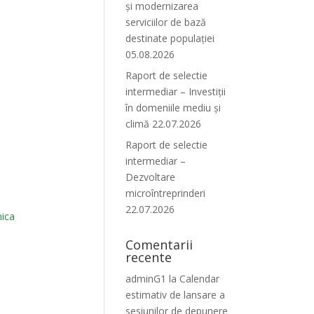
și modernizarea
serviciilor de bază
destinate populației
05.08.2026
Raport de selectie
intermediar – Investiții
în domeniile mediu și
climă 22.07.2026
Raport de selectie
intermediar –
Dezvoltare
microîntreprinderi
22.07.2026
mica
Comentarii
recente
adminG1
la
Calendar
estimativ de lansare a
sesiunilor de depunere