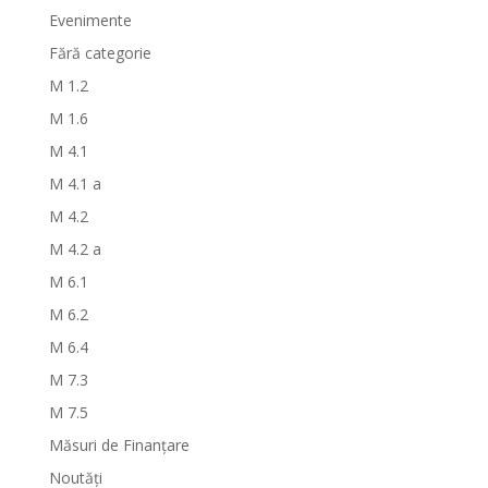
Evenimente
Fără categorie
M 1.2
M 1.6
M 4.1
M 4.1 a
M 4.2
M 4.2 a
M 6.1
M 6.2
M 6.4
M 7.3
M 7.5
Măsuri de Finanțare
Noutăți