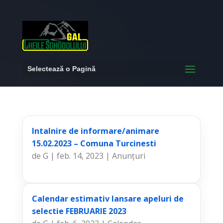
Selectează o Pagină
Intalnire de informare/animare
15.02.2023 – Comuna Turcinesti
de
G
|
feb. 14, 2023
|
Anunțuri
Calendar estimativ lansare apeluri de
selectie FEBRUARIE 2023