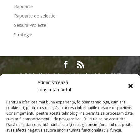
Rapoarte
Rapoarte de selectie
Sesiuni Proiecte
Strategie
©
G.A.L. Cheile Sohodolului Județul Gorj - 2017
Administrează
Acest site nu reprezinta pozitia oficiala a Comisiei Europene. Intreaga
consimțământul
responsabilitate referitoare la corectitudinea si coerenta acestor informatii
apartine persoanelor care au initiat pagina web. Contributia Uniunii
Pentru a oferi cea mai bună experiență, folosim tehnologii, cum ar fi
Europene prin Programul SAPARD si PNDR. Pentru informatii despre alte
cookie-uri, pentru a stoca și/sau accesa informațiile despre dispozitive.
Programe desfasurate sub egida Uniunii Europene in Romania, cat si
Consimțământul pentru aceste tehnologii ne permite să procesăm date,
pentru informatii detaliate privind procesul de aderare al Romaniei la
cum ar fi comportamentul de navigare sau ID-uri unice pe acest site.
Dacă nu îți dai consimțământul sau îți retragi consimțământul dat poate
Uniunea Europeana, puteti sa vizitati pagina de internet a Reprezentantei
avea afecte negative asupra unor anumite funcționalități și funcții.
Comisiei Europene in Romania. Toate informatiile, privind Programele PNDR
si SAPARD, furnizate in aceasta pagina sunt distribuite GRATUIT si nu