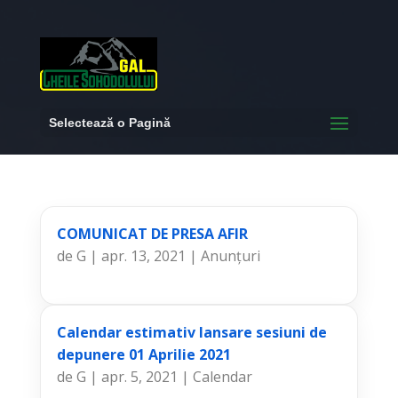
Selectează o Pagină
COMUNICAT DE PRESA AFIR
de
G
|
apr. 13, 2021
|
Anunțuri
Calendar estimativ lansare sesiuni de
depunere 01 Aprilie 2021
de
G
|
apr. 5, 2021
|
Calendar