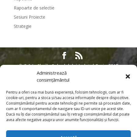
Rapoarte de selectie
Sesiuni Proiecte
Strategie
©
G.A.L. Cheile Sohodolului Județul Gorj - 2017
Administrează
Acest site nu reprezinta pozitia oficiala a Comisiei Europene. Intreaga
consimțământul
responsabilitate referitoare la corectitudinea si coerenta acestor informatii
apartine persoanelor care au initiat pagina web. Contributia Uniunii
Pentru a oferi cea mai bună experiență, folosim tehnologii, cum ar fi
Europene prin Programul SAPARD si PNDR. Pentru informatii despre alte
cookie-uri, pentru a stoca și/sau accesa informațiile despre dispozitive.
Programe desfasurate sub egida Uniunii Europene in Romania, cat si
Consimțământul pentru aceste tehnologii ne permite să procesăm date,
pentru informatii detaliate privind procesul de aderare al Romaniei la
cum ar fi comportamentul de navigare sau ID-uri unice pe acest site.
Dacă nu îți dai consimțământul sau îți retragi consimțământul dat poate
Uniunea Europeana, puteti sa vizitati pagina de internet a Reprezentantei
avea afecte negative asupra unor anumite funcționalități și funcții.
Comisiei Europene in Romania. Toate informatiile, privind Programele PNDR
si SAPARD, furnizate in aceasta pagina sunt distribuite GRATUIT si nu
sunt destinate comercializarii.