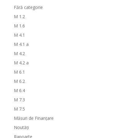
Fără categorie
M 1.2
M 1.6
M 4.1
M 4.1 a
M 4.2
M 4.2 a
M 6.1
M 6.2
M 6.4
M 7.3
M 7.5
Măsuri de Finanțare
Noutăți
Rapoarte