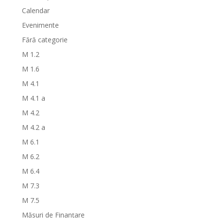
Calendar
Evenimente
Fără categorie
M 1.2
M 1.6
M 4.1
M 4.1 a
M 4.2
M 4.2 a
M 6.1
M 6.2
M 6.4
M 7.3
M 7.5
Măsuri de Finanțare