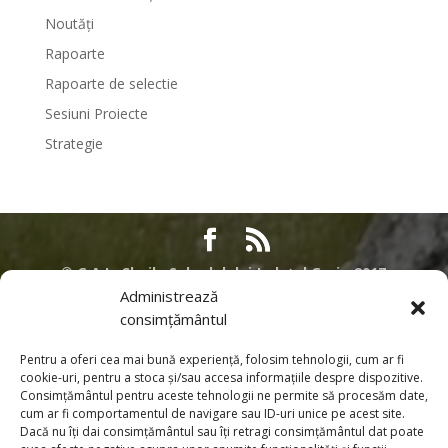
Noutăți
Rapoarte
Rapoarte de selectie
Sesiuni Proiecte
Strategie
©
G.A.L. Cheile Sohodolului Județul Gorj - 2017
Administrează
Acest site nu reprezinta pozitia oficiala a Comisiei Europene. Intreaga
consimțământul
responsabilitate referitoare la corectitudinea si coerenta acestor informatii
apartine persoanelor care au initiat pagina web. Contributia Uniunii
Pentru a oferi cea mai bună experiență, folosim tehnologii, cum ar fi
Europene prin Programul SAPARD si PNDR. Pentru informatii despre alte
cookie-uri, pentru a stoca și/sau accesa informațiile despre dispozitive.
Programe desfasurate sub egida Uniunii Europene in Romania, cat si
Consimțământul pentru aceste tehnologii ne permite să procesăm date,
pentru informatii detaliate privind procesul de aderare al Romaniei la
cum ar fi comportamentul de navigare sau ID-uri unice pe acest site.
Dacă nu îți dai consimțământul sau îți retragi consimțământul dat poate
Uniunea Europeana, puteti sa vizitati pagina de internet a Reprezentantei