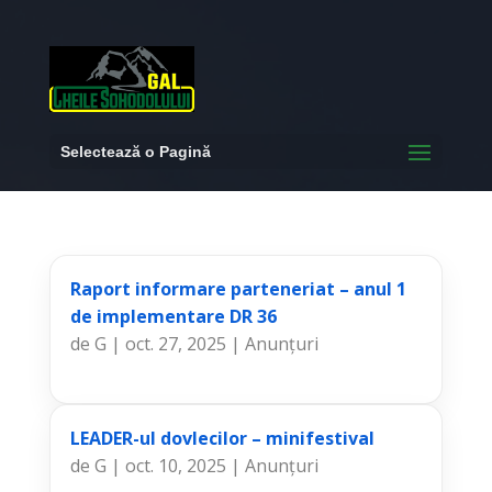
Selectează o Pagină
Raport informare parteneriat – anul 1
de implementare DR 36
de
G
|
oct. 27, 2025
|
Anunțuri
LEADER-ul dovlecilor – minifestival
de
G
|
oct. 10, 2025
|
Anunțuri