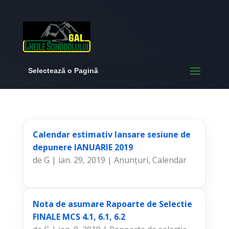
Selectează o Pagină
Calendar estimativ lansare sesiune de
depunere IANUARIE 2019
de
G
|
ian. 29, 2019
|
Anunțuri
,
Calendar
Nota de asumare Rapoarte de Selectie
FINALE MCS 4.1, 6.1, 6.2