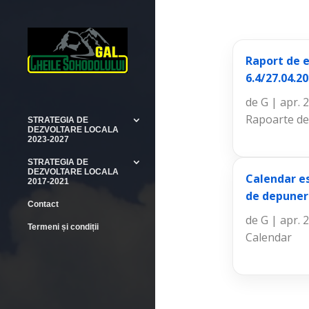
Raport de 
6.4/27.04.2
de
G
|
apr. 
Rapoarte de 
STRATEGIA DE
DEZVOLTARE LOCALA
2023-2027
STRATEGIA DE
DEZVOLTARE LOCALA
Calendar es
2017-2021
de depunere
Contact
de
G
|
apr. 
Termeni și condiții
Calendar