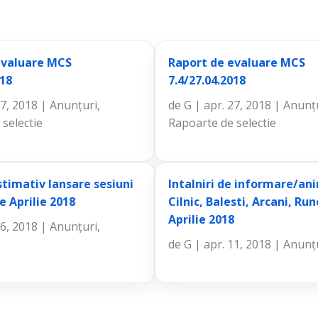
evaluare MCS
Raport de evaluare MCS
018
7.4/27.04.2018
27, 2018
|
Anunțuri
,
de
G
|
apr. 27, 2018
|
Anunț
selectie
Rapoarte de selectie
timativ lansare sesiuni
Intalniri de informare/an
 Aprilie 2018
Cilnic, Balesti, Arcani, Ru
Aprilie 2018
26, 2018
|
Anunțuri
,
de
G
|
apr. 11, 2018
|
Anunț