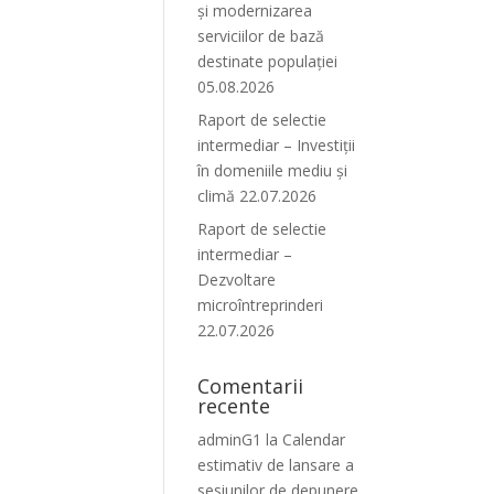
și modernizarea
serviciilor de bază
destinate populației
05.08.2026
Raport de selectie
intermediar – Investiții
în domeniile mediu și
climă 22.07.2026
Raport de selectie
intermediar –
Dezvoltare
microîntreprinderi
22.07.2026
Comentarii
recente
adminG1
la
Calendar
estimativ de lansare a
sesiunilor de depunere