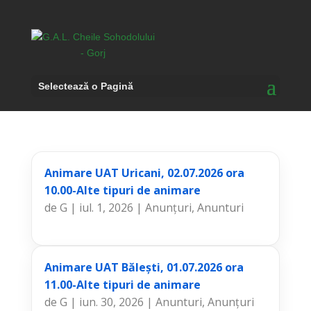
Selectează o Pagină
Animare UAT Uricani, 02.07.2026 ora
10.00-Alte tipuri de animare
de
G
|
iul. 1, 2026
|
Anunțuri
,
Anunturi
Animare UAT Bălești, 01.07.2026 ora
11.00-Alte tipuri de animare
de
G
|
iun. 30, 2026
|
Anunturi
,
Anunțuri