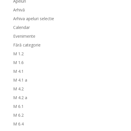
Apeluri
Arhivă
Arhiva apeluri selectie
Calendar
Evenimente
Fără categorie
M 1.2
M 1.6
M 4.1
M 4.1 a
M 4.2
M 4.2 a
M 6.1
M 6.2
M 6.4