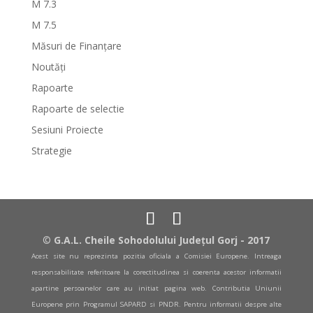
M 7.3
M 7.5
Măsuri de Finanțare
Noutăți
Rapoarte
Rapoarte de selectie
Sesiuni Proiecte
Strategie
©
G.A.L. Cheile Sohodolului Județul Gorj - 2017
Acest site nu reprezinta pozitia oficiala a Comisiei Europene. Intreaga
responsabilitate referitoare la corectitudinea si coerenta acestor informatii
apartine persoanelor care au initiat pagina web. Contributia Uniunii
Europene prin Programul SAPARD si PNDR. Pentru informatii despre alte