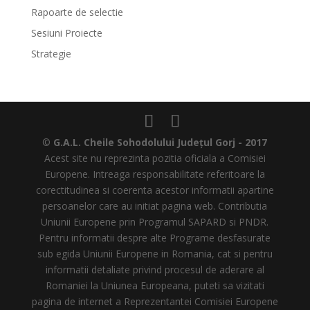
Rapoarte de selectie
Sesiuni Proiecte
Strategie
©
G.A.L. Cheile Sohodolului Județul Gorj - 2017
Acest site nu reprezinta pozitia oficiala a Comisiei
Europene. Intreaga responsabilitate referitoare la
corectitudinea si coerenta acestor informatii apartine
persoanelor care au initiat pagina web. Contributia
Uniunii Europene prin Programul SAPARD si PNDR.
Pentru informatii despre alte Programe desfasurate
sub egida Uniunii Europene in Romania, cat si pentru
informatii detaliate privind procesul de aderare al
Romaniei la Uniunea Europeana, puteti sa vizitati
pagina de internet a Reprezentantei Comisiei Europene