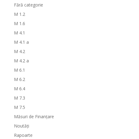
Fără categorie
M 1.2
M 1.6
M 4.1
M 4.1 a
M 4.2
M 4.2 a
M 6.1
M 6.2
M 6.4
M 7.3
M 7.5
Măsuri de Finanțare
Noutăți
Rapoarte