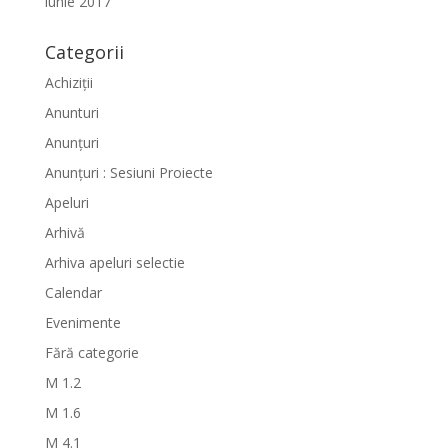
iunie 2017
Categorii
Achiziții
Anunturi
Anunțuri
Anunțuri : Sesiuni Proiecte
Apeluri
Arhivă
Arhiva apeluri selectie
Calendar
Evenimente
Fără categorie
M 1.2
M 1.6
M 4.1