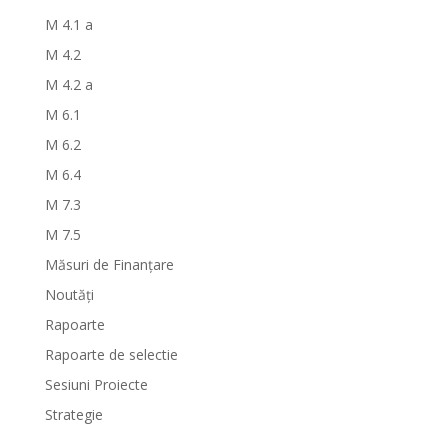
M 4.1 a
M 4.2
M 4.2 a
M 6.1
M 6.2
M 6.4
M 7.3
M 7.5
Măsuri de Finanțare
Noutăți
Rapoarte
Rapoarte de selectie
Sesiuni Proiecte
Strategie