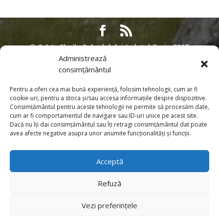
©
G.A.L. Cheile Sohodolului Județul Gorj - 2017
Administrează
Acest site nu reprezinta pozitia oficiala a Comisiei Europene. Intreaga
consimțământul
responsabilitate referitoare la corectitudinea si coerenta acestor informatii
apartine persoanelor care au initiat pagina web. Contributia Uniunii
Pentru a oferi cea mai bună experiență, folosim tehnologii, cum ar fi
Europene prin Programul SAPARD si PNDR. Pentru informatii despre alte
cookie-uri, pentru a stoca și/sau accesa informațiile despre dispozitive.
Programe desfasurate sub egida Uniunii Europene in Romania, cat si
Consimțământul pentru aceste tehnologii ne permite să procesăm date,
pentru informatii detaliate privind procesul de aderare al Romaniei la
cum ar fi comportamentul de navigare sau ID-uri unice pe acest site.
Dacă nu îți dai consimțământul sau îți retragi consimțământul dat poate
Uniunea Europeana, puteti sa vizitati pagina de internet a Reprezentantei
avea afecte negative asupra unor anumite funcționalități și funcții.
Comisiei Europene in Romania. Toate informatiile, privind Programele PNDR
si SAPARD, furnizate in aceasta pagina sunt distribuite GRATUIT si nu
sunt destinate comercializarii.
Acceptă
Pentru informaţii despre alte Programe desfăşurate sub egida Uniunii
Refuză
Europene în România, cât şi pentru informaţii detaliate privind procesul de
aderare al României la Uniunea Europeană, puteţă să vizitaţi pagina de
Vezi preferințele
internet a
Reprezentanţei Comisiei Europene în România
.