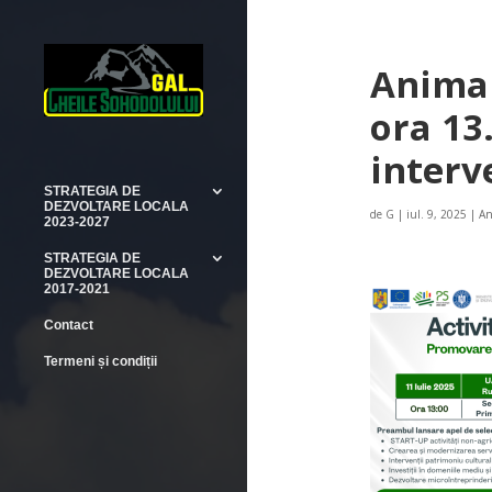
Anima
ora 13
interv
STRATEGIA DE
DEZVOLTARE LOCALA
de
G
|
iul. 9, 2025
|
An
2023-2027
STRATEGIA DE
DEZVOLTARE LOCALA
2017-2021
Contact
Termeni și condiții