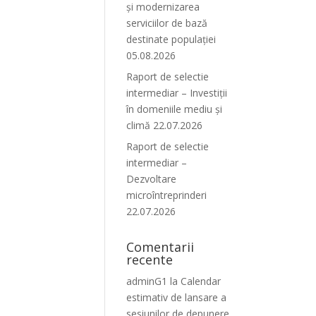
și modernizarea
serviciilor de bază
destinate populației
05.08.2026
Raport de selectie
intermediar – Investiții
în domeniile mediu și
climă 22.07.2026
Raport de selectie
intermediar –
Dezvoltare
microîntreprinderi
22.07.2026
Comentarii
recente
adminG1
la
Calendar
estimativ de lansare a
sesiunilor de depunere