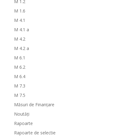
M 1.2
M 1.6
M 4.1
M 4.1 a
M 4.2
M 4.2 a
M 6.1
M 6.2
M 6.4
M 7.3
M 7.5
Măsuri de Finanțare
Noutăți
Rapoarte
Rapoarte de selectie