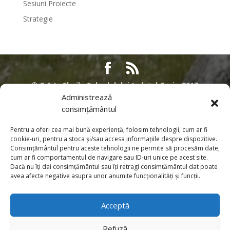
Sesiuni Proiecte
Strategie
©
G.A.L. Cheile Sohodolului Județul Gorj - 2017
Administrează
Acest site nu reprezinta pozitia oficiala a Comisiei Europene. Intreaga
consimțământul
responsabilitate referitoare la corectitudinea si coerenta acestor informatii
apartine persoanelor care au initiat pagina web. Contributia Uniunii
Pentru a oferi cea mai bună experiență, folosim tehnologii, cum ar fi
Europene prin Programul SAPARD si PNDR. Pentru informatii despre alte
cookie-uri, pentru a stoca și/sau accesa informațiile despre dispozitive.
Programe desfasurate sub egida Uniunii Europene in Romania, cat si
Consimțământul pentru aceste tehnologii ne permite să procesăm date,
pentru informatii detaliate privind procesul de aderare al Romaniei la
cum ar fi comportamentul de navigare sau ID-uri unice pe acest site.
Dacă nu îți dai consimțământul sau îți retragi consimțământul dat poate
Uniunea Europeana, puteti sa vizitati pagina de internet a Reprezentantei
avea afecte negative asupra unor anumite funcționalități și funcții.
Comisiei Europene in Romania. Toate informatiile, privind Programele PNDR
si SAPARD, furnizate in aceasta pagina sunt distribuite GRATUIT si nu
sunt destinate comercializarii.
Acceptă
Pentru informaţii despre alte Programe desfăşurate sub egida Uniunii
Refuză
Europene în România, cât şi pentru informaţii detaliate privind procesul de