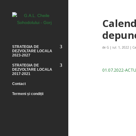
Calend
depune
STRATEGIA DE
de
G
|
iul. 1, 2022
|
Ca
DEZVOLTARE LOCALA
2023-2027
STRATEGIA DE
01.07.2022-ACT
DEZVOLTARE LOCALA
2017-2021
Contact
Termeni și condiții