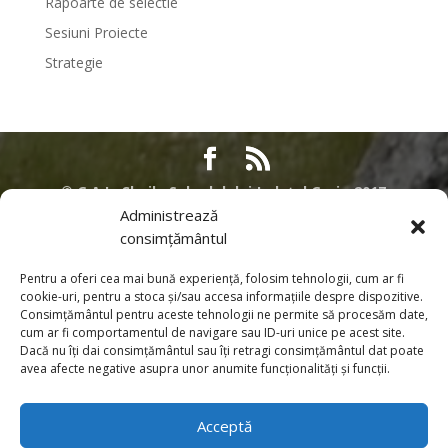
Rapoarte de selectie
Sesiuni Proiecte
Strategie
©
G.A.L. Cheile Sohodolului Județul Gorj - 2017
Administrează
Acest site nu reprezinta pozitia oficiala a Comisiei Europene. Intreaga
consimțământul
responsabilitate referitoare la corectitudinea si coerenta acestor informatii
apartine persoanelor care au initiat pagina web. Contributia Uniunii
Pentru a oferi cea mai bună experiență, folosim tehnologii, cum ar fi
Europene prin Programul SAPARD si PNDR. Pentru informatii despre alte
cookie-uri, pentru a stoca și/sau accesa informațiile despre dispozitive.
Programe desfasurate sub egida Uniunii Europene in Romania, cat si
Consimțământul pentru aceste tehnologii ne permite să procesăm date,
pentru informatii detaliate privind procesul de aderare al Romaniei la
cum ar fi comportamentul de navigare sau ID-uri unice pe acest site.
Dacă nu îți dai consimțământul sau îți retragi consimțământul dat poate
Uniunea Europeana, puteti sa vizitati pagina de internet a Reprezentantei
avea afecte negative asupra unor anumite funcționalități și funcții.
Comisiei Europene in Romania. Toate informatiile, privind Programele PNDR
si SAPARD, furnizate in aceasta pagina sunt distribuite GRATUIT si nu
sunt destinate comercializarii.
Acceptă
Pentru informaţii despre alte Programe desfăşurate sub egida Uniunii