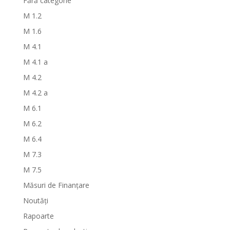
Fără categorie
M 1.2
M 1.6
M 4.1
M 4.1 a
M 4.2
M 4.2 a
M 6.1
M 6.2
M 6.4
M 7.3
M 7.5
Măsuri de Finanțare
Noutăți
Rapoarte