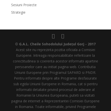
Sesiuni Proiecte
Strategie
©
G.A.L. Cheile Sohodolului Județul Gorj - 2017
Acest site nu reprezinta pozitia oficiala a Comisiei
Europene. Intreaga responsabilitate referitoare la
corectitudinea si coerenta acestor informatii apartine
persoanelor care au initiat pagina web. Contributia
Uniunii Europene prin Programul SAPARD si PNDR.
Pentru informatii despre alte Programe desfasurate
sub egida Uniunii Europene in Romania, cat si pentru
informatii detaliate privind procesul de aderare al
Romaniei la Uniunea Europeana, puteti sa vizitati
pagina de internet a Reprezentantei Comisiei Europene
in Romania. Toate informatiile, privind Programele