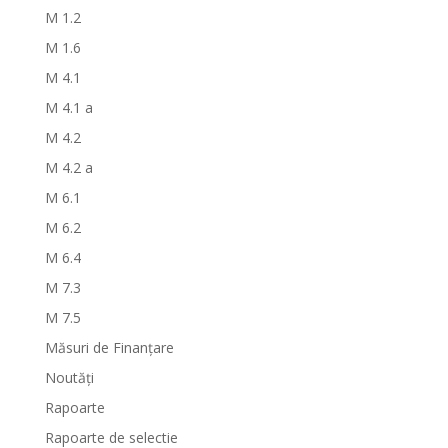
M 1.2
M 1.6
M 4.1
M 4.1 a
M 4.2
M 4.2 a
M 6.1
M 6.2
M 6.4
M 7.3
M 7.5
Măsuri de Finanțare
Noutăți
Rapoarte
Rapoarte de selectie